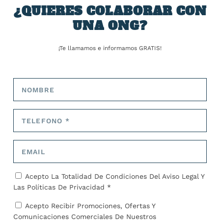
ANTERIOR
SIGUIENTE
¿QUIERES COLABORAR CON
UNA ONG?
Salvar el planeta a golpe de
Mark Rutte, nuevo
denuncia: las claves del
secretario general de la
primer litigio climático en
OTAN
España que llega al
¡Te llamamos e informamos GRATIS!
Constitucional
SOBRE EL AUTOR
José Alejandro Barrios
Acepto La Totalidad De Condiciones Del
Aviso Legal
Y
ARTÍCULOS RELACIONADOS
Las
Políticas De Privacidad *
Acepto Recibir Promociones, Ofertas Y
Comunicaciones Comerciales De Nuestros