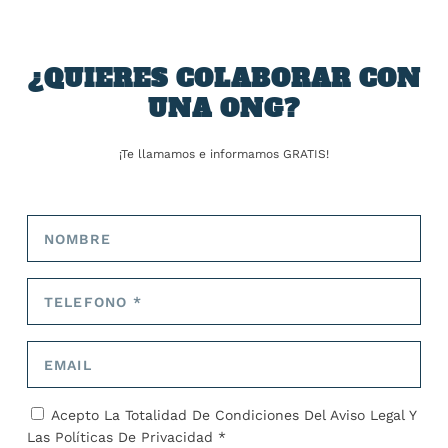
TARIFA:
¿QUIERES COLABORAR CON
UNA ONG?
ANTERIOR
SIGUIENTE
¡Te llamamos e informamos GRATIS!
Aviso activado en 11
Al menos seis heridos
comunidades por
atropellados por un
temperaturas de hasta
presunto traficante de
42°C
inmigrantes en Alemania
SOBRE EL AUTOR
José Alejandro Barrios
Acepto La Totalidad De Condiciones Del
Aviso Legal
Y
Las
Políticas De Privacidad *