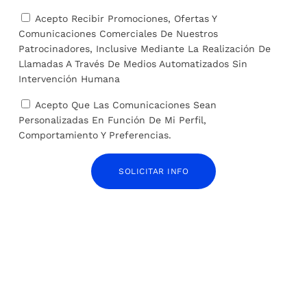
Acepto Recibir Promociones, Ofertas Y
Comunicaciones Comerciales De Nuestros
ARTÍCULOS RELACIONADOS
Patrocinadores, Inclusive Mediante La Realización De
Llamadas A Través De Medios Automatizados Sin
Intervención Humana
Acepto Que Las Comunicaciones Sean
Personalizadas En Función De Mi Perfil,
Comportamiento Y Preferencias.
SOLICITAR INFO
Otra manera de acoger refugiados: encuentros
semanales para enfrentar el día a día
26 de agosto de 2024