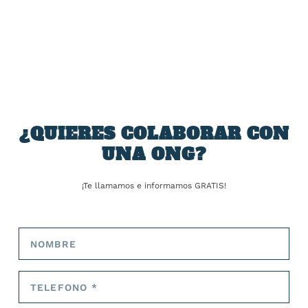
COMPARTIR:
¿QUIERES COLABORAR CON
UNA ONG?
TARIFA:
¡Te llamamos e informamos GRATIS!
ANTERIOR
SIGUIENTE
Gibraltar reclama a España
Casa Blanca acusa a los
el bloque de hormigón que
republicanos de propagar
Ortega Smith se llevó en
«peligrosa» teoría de
2014 y él responde: «A ver,
conspiración