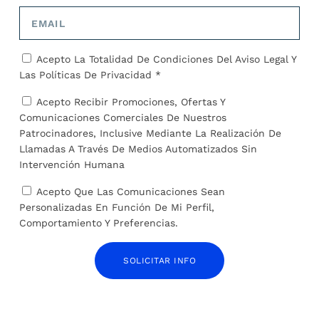
pirata Fabian Picardo…»
sobre inmigrantes haitianos
SOBRE EL AUTOR
Acepto La Totalidad De Condiciones Del
Aviso Legal
Y
Las
Políticas De Privacidad *
José Alejandro Barrios
Acepto Recibir Promociones, Ofertas Y
Comunicaciones Comerciales De Nuestros
Patrocinadores, Inclusive Mediante La Realización De
Llamadas A Través De Medios Automatizados Sin
Intervención Humana
ARTÍCULOS RELACIONADOS
Acepto Que Las Comunicaciones Sean
Personalizadas En Función De Mi Perfil,
Comportamiento Y Preferencias.
SOLICITAR INFO