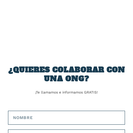
Amenaza de caos aéreo:
España, a la cola de la UE
activistas climáticos asaltan
en reconocimiento de asilo
la pista de Colonia, se
en un año de conflictos y
pegan al suelo y avanzan
emergencias humanitarias
acciones iguales hoy en
más países
SOBRE EL AUTOR
José Alejandro Barrios
¿QUIERES COLABORAR CON
UNA ONG?
¡Te llamamos e informamos GRATIS!
ARTÍCULOS RELACIONADOS