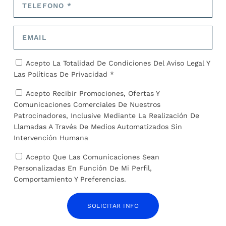
Acepto La Totalidad De Condiciones Del
Aviso Legal
Y
Las
Políticas De Privacidad *
Acepto Recibir Promociones, Ofertas Y
Comunicaciones Comerciales De Nuestros
La Policía busca a una mujer que entró en la
jaula de un tigre en un zoológico para tocarlo
Patrocinadores, Inclusive Mediante La Realización De
Llamadas A Través De Medios Automatizados Sin
22 de agosto de 2024
Intervención Humana
Acepto Que Las Comunicaciones Sean
Personalizadas En Función De Mi Perfil,
Comportamiento Y Preferencias.
SOLICITAR INFO