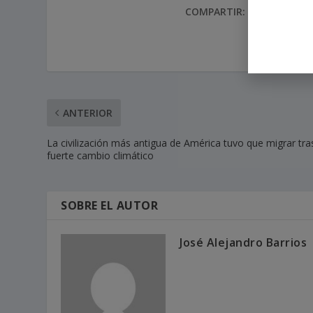
COMPARTIR:
TARIFA:
ANTERIOR
La civilización más antigua de América tuvo que migrar tras
fuerte cambio climático
SOBRE EL AUTOR
José Alejandro Barrios