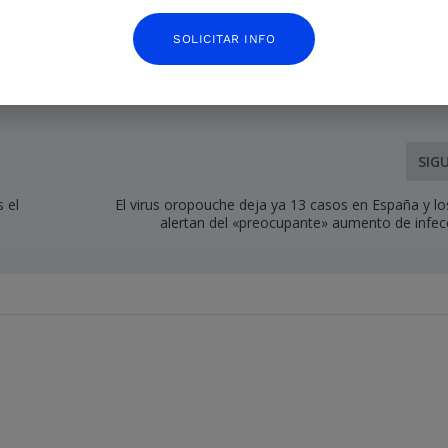
SOLICITAR INFO
SIG
 el
El virus oropouche deja ya 13 casos en España y lo
alertan del «preocupante» aumento de infec