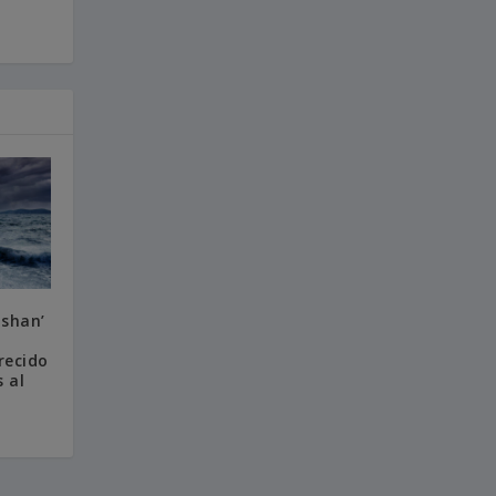
nshan’
recido
 al