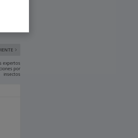
UIENTE
s expertos
ciones por
insectos