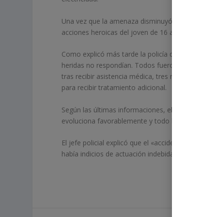
Una vez que la amenaza disminuyó, su hijo de 16 a
acciones heroicas del joven de 16 años involucrado
Como explicó más tarde la policía de Long Island
heridas no respondían. Todos fueron trasladados a
tras recibir asistencia médica, tres nadadores, e
para recibir tratamiento adicional.
Según las últimas informaciones, el joven bañista
evoluciona favorablemente y todo hace pensar qu
El jefe policial explicó que el «accidente» fue «
había indicios de actuación indebida relacionada c