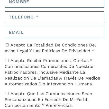
ños, sacó a todas las víctimas de la piscina. «Si no fuera por las
, las cosas podrían haber sido muy diferentes», dijo el oficial Yike.
, cuando el personal de emergencia llegó al lugar, las dos personas
l hospital en estado grave pero estable. Según explica el Ministerio,
ntre ellos dos menores de edad, acudieron a distintos centros médico
Acepto La Totalidad De Condiciones Del
Aviso Legal
Y Las
Políticas De Privacidad *
 aún no identificado sigue hospitalizado, aunque la situación
Acepto Recibir Promociones, Ofertas Y
e sobrevivirá.
Comunicaciones Comerciales De Nuestros
lamentable» pero «afortunadamente todo estuvo bien» y explicó que no
Patrocinadores, Inclusive Mediante La
on el incidente.
Realización De Llamadas A Través De Medios
Automatizados Sin Intervención Humana
Acepto Que Las Comunicaciones Sean
Personalizadas En Función De Mi Perfil,
Comportamiento Y Preferencias.