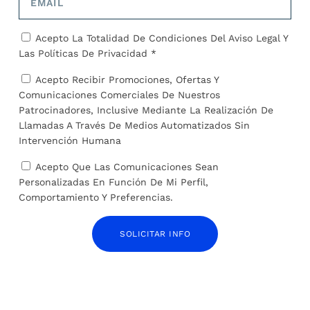
Menor de 13 años fue abusada sexualmente al
Acepto La Totalidad De Condiciones Del
Aviso Legal
Y
menos 100 veces
Las
Políticas De Privacidad *
5 de enero de 2022
Acepto Recibir Promociones, Ofertas Y
Comunicaciones Comerciales De Nuestros
Patrocinadores, Inclusive Mediante La Realización De
Llamadas A Través De Medios Automatizados Sin
Intervención Humana
Acepto Que Las Comunicaciones Sean
Personalizadas En Función De Mi Perfil,
Comportamiento Y Preferencias.
SOLICITAR INFO
El Parlamento Europeo aprueba un pacto
migratorio que las ONG califican como un
recorte en derechos
11 de abril de 2024