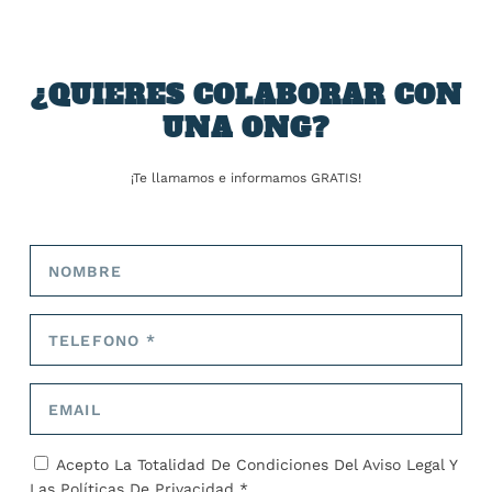
¿QUIERES COLABORAR CON
ARTÍCULOS RELACIONADOS
UNA ONG?
¡Te llamamos e informamos GRATIS!
Las elevadas temperaturas en Europa y Asia
Central acaban con la vida de 400 niños al año.
25 de julio de 2024
Acepto La Totalidad De Condiciones Del
Aviso Legal
Y
Las
Políticas De Privacidad *