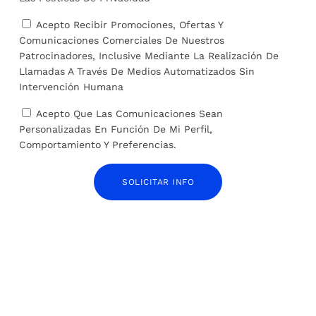
Acepto Recibir Promociones, Ofertas Y
Comunicaciones Comerciales De Nuestros
Patrocinadores, Inclusive Mediante La Realización De
Llamadas A Través De Medios Automatizados Sin
Intervención Humana
Acepto Que Las Comunicaciones Sean
Personalizadas En Función De Mi Perfil,
Comportamiento Y Preferencias.
Aldeas Infantiles reivindica la labor de los
SOLICITAR INFO
abuelos acogedores, «principales cuidadores de
sus nietos»
20 de agosto de 2024