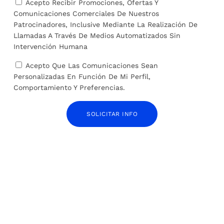
Acepto Recibir Promociones, Ofertas Y
Comunicaciones Comerciales De Nuestros
Patrocinadores, Inclusive Mediante La Realización De
Llamadas A Través De Medios Automatizados Sin
Intervención Humana
Acepto Que Las Comunicaciones Sean
Personalizadas En Función De Mi Perfil,
Comportamiento Y Preferencias.
SOLICITAR INFO
Cerca de 6.000 ‘golden visas’ en una década:
chinos y rusos, principales beneficiarios de la
medida que Sánchez quiere eliminar
9 de abril de 2024