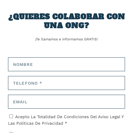
¿QUIERES COLABORAR CON
ANTERIOR
SIGUIENTE
UNA ONG?
Canarias vive «una
Vueling podría ser multado
situación de guerra»:
con hasta 30.000 euros por
¡Te llamamos e informamos GRATIS!
espera 11.000 menores
obligar a sus azafatas a ir
más y prevé «montar
maquilladas y en tacones
carpas»
SOBRE EL AUTOR
José Alejandro Barrios
Acepto La Totalidad De Condiciones Del
Aviso Legal
Y
Las
Políticas De Privacidad *
ARTÍCULOS RELACIONADOS