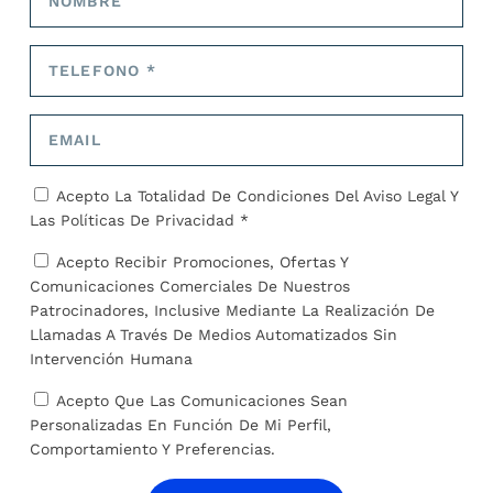
COMPARTIR:
TARIFA:
Acepto La Totalidad De Condiciones Del
Aviso Legal
Y
Las
Políticas De Privacidad *
ANTERIOR
SIGUIENTE
Acepto Recibir Promociones, Ofertas Y
Comunicaciones Comerciales De Nuestros
Menor de 13 años fue
Crisis climática y social son
Patrocinadores, Inclusive Mediante La Realización De
abusada sexualmente al
los riesgos globales de
Llamadas A Través De Medios Automatizados Sin
menos 100 veces
2022
Intervención Humana
SOBRE EL AUTOR
Acepto Que Las Comunicaciones Sean
Personalizadas En Función De Mi Perfil,
Comportamiento Y Preferencias.
Administrador