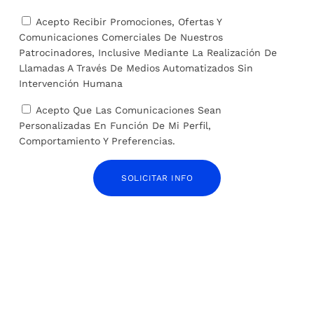
Acepto Recibir Promociones, Ofertas Y
Comunicaciones Comerciales De Nuestros
ARTÍCULOS RELACIONADOS
Patrocinadores, Inclusive Mediante La Realización De
Llamadas A Través De Medios Automatizados Sin
Intervención Humana
Acepto Que Las Comunicaciones Sean
Personalizadas En Función De Mi Perfil,
Comportamiento Y Preferencias.
SOLICITAR INFO
España, el país de la UE donde más ha crecido el
peso del gasto en pensiones en la última
década hasta representar el 9,4% del PIB
12 de junio de 2024