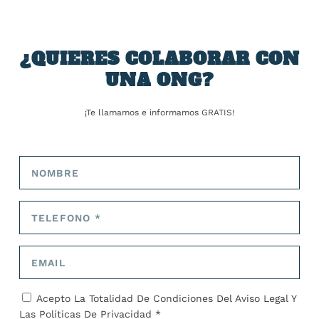
TARIFA:
¿QUIERES COLABORAR CON
UNA ONG?
ANTERIOR
SIGUIENTE
¡Te llamamos e informamos GRATIS!
China y la injerencia
Un tribunal falla que la Ley
‘sonriente’ sobre la UE: así
de Inmigración Ilegal no
juega el gigante asiático
puede aplicarse en Irlanda
con las debilidades
del Norte
europeas
SOBRE EL AUTOR
José Alejandro Barrios
Acepto La Totalidad De Condiciones Del
Aviso Legal
Y
Las
Políticas De Privacidad *