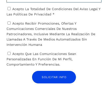
Acepto La Totalidad De Condiciones Del
Aviso Legal
Y
República Democrática del Congo, la guerra sin
Las
Políticas De Privacidad *
fin
27 de marzo de 2024
Acepto Recibir Promociones, Ofertas Y
Comunicaciones Comerciales De Nuestros
Patrocinadores, Inclusive Mediante La Realización De
Llamadas A Través De Medios Automatizados Sin
Intervención Humana
Acepto Que Las Comunicaciones Sean
Personalizadas En Función De Mi Perfil,
Comportamiento Y Preferencias.
SOLICITAR INFO
El volcán indonesio Ruang vuelve a entrar en
erupción con una nube de 5.000 metros
30 de abril de 2024