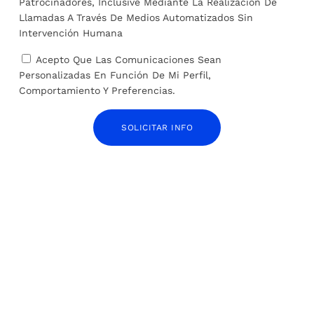
Patrocinadores, Inclusive Mediante La Realización De
Llamadas A Través De Medios Automatizados Sin
Un grupo de
Médicos Sin Fronteras
Intervención Humana
organizaciones filantrópicas
denuncia un voluntario
destina 60,8 millones de
herido durante la operación
Acepto Que Las Comunicaciones Sean
dólares a la protección del
israelí en Cisjordania
Personalizadas En Función De Mi Perfil,
Mediterráneo
Comportamiento Y Preferencias.
SOBRE EL AUTOR
SOLICITAR INFO
José Alejandro Barrios
ARTÍCULOS RELACIONADOS