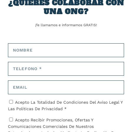
¿QUIERES COLABORAR CON
Noruega, presentará tecnologías digitales y soluciones
sostenibles para la industria de procesamiento, con
UNA ONG?
foco en energías limpias, especialmente energías
renovables, procesos de hidrógeno y amoníaco y
¡Te llamamos e informamos GRATIS!
captura y almacenamiento de carbono (CAC).
COMPARTIR:
TARIFA:
Acepto La Totalidad De Condiciones Del
Aviso Legal
Y
Las
Políticas De Privacidad *
Acepto Recibir Promociones, Ofertas Y
Comunicaciones Comerciales De Nuestros
ANTERIOR
SIGUIENTE