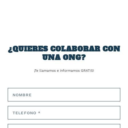
COMPARTIR:
¿QUIERES COLABORAR CON
UNA ONG?
TARIFA:
¡Te llamamos e informamos GRATIS!
ANTERIOR
SIGUIENTE
Una pelea por unas tierras,
Catalá defiende los
detrás del salvaje asesinato
arrecifes contra la
machista de la atleta
regresión de las playas del
Rebecca Cheptegei
sur