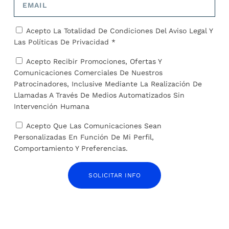
SOBRE EL AUTOR
Acepto La Totalidad De Condiciones Del
Aviso Legal
Y
Las
Políticas De Privacidad *
José Alejandro Barrios
Acepto Recibir Promociones, Ofertas Y
Comunicaciones Comerciales De Nuestros
Patrocinadores, Inclusive Mediante La Realización De
Llamadas A Través De Medios Automatizados Sin
Intervención Humana
ARTÍCULOS RELACIONADOS
Acepto Que Las Comunicaciones Sean
Personalizadas En Función De Mi Perfil,
Comportamiento Y Preferencias.
SOLICITAR INFO