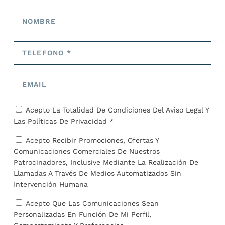
ARTÍCULOS RELACIONADOS
Acepto La Totalidad De Condiciones Del
Aviso Legal
Y
Las
Políticas De Privacidad *
Acepto Recibir Promociones, Ofertas Y
Comunicaciones Comerciales De Nuestros
Patrocinadores, Inclusive Mediante La Realización De
Llamadas A Través De Medios Automatizados Sin
Intervención Humana
La pena de muerte, un drama que pervive en
pleno siglo XXI: crece el número de ejecuciones
Acepto Que Las Comunicaciones Sean
con Irán a la cabeza
Personalizadas En Función De Mi Perfil,
30 de mayo de 2024