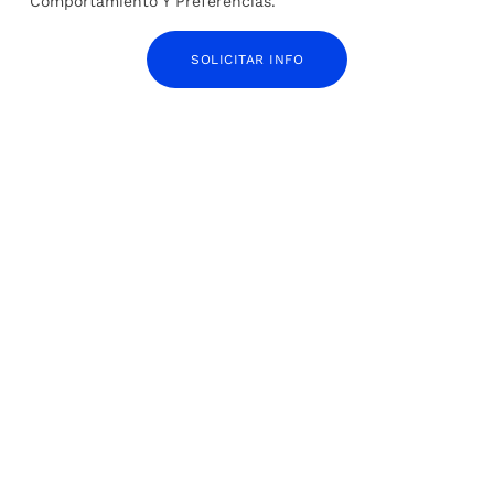
Comportamiento Y Preferencias.
SOLICITAR INFO
Manifestaciones masivas, más de 400 muertos
y una primera ministra que abandona el país:
las claves de la crisis en Bangladés
6 de agosto de 2024