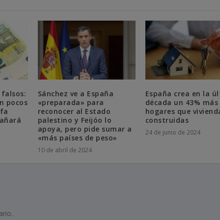
 falsos:
Sánchez ve a España
España crea en la ú
en pocos
«preparada» para
década un 43% más
fa
reconocer al Estado
hogares que viviend
dañará
palestino y Feijóo lo
construidas
apoya, pero pide sumar a
24 de junio de 2024
«más países de peso»
10 de abril de 2024
rio.