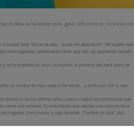
po en Ibiza, la isla donde nació, gana 1.800 euros en 14 cuotas y no
e a Ciudad Real. “Así es la vida… la isla me abandonó”. “Mi madre vive
dijo entre lágrimas, lamentando tener que irse, no queriendo hacerlo.
 y se ha mudado en cinco ocasiones, la próxima vez será fuera de
 gente se cambia de ropa cada ocho horas… y sofás por 500 €, dijo.
os ibicencos en los últimos años. Joana e Isabel son profesoras que
ias veces a la semana. Es más barato que alquilar una casa en Ibiza.
na tragedia. Lloré mucho y sigo llorando. “Cambió mi vida”, dijo
se dio cuenta de que los apartamentos de un dormitorio más barato