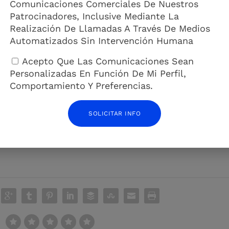
or 250 euros al mes? En ninguna parte, al menos aquí en Palma. Si
Comunicaciones Comerciales De Nuestros
uiler de una casa de 500 euros?” – preguntó un inquilino.
Patrocinadores, Inclusive Mediante La
Realización De Llamadas A Través De Medios
ecuencias del continuo aumento de los precios de la vivienda en las
Automatizados Sin Intervención Humana
lquileres han aumentado un 97,9%, pero los salarios han aumentado
Acepto Que Las Comunicaciones Sean
uto Nacional de Estadística (INE), los precios han aumentado de form
Personalizadas En Función De Mi Perfil,
án destinar la totalidad de su salario bruto a amortizar la hipoteca
Comportamiento Y Preferencias.
incrementará en dos años.
o de la Juventud de España de 2022, el precio medio de venta
 de las tasas de interés, significa que tienes que gastar el 99,8%
SOLICITAR INFO