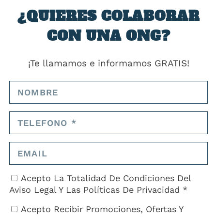
era Joana hizo lo propio. Está contenta porque el centro donde
¿QUIERES COLABORAR
ronto, el año que viene tendrá que ir a otro centro, más alejado.
CON UNA ONG?
cia común en la isla. César vive en su camioneta. Allí permaneció tres
el alquiler. “La vivienda en Ibiza es muy cara y cada vez más cara”,
¡Te llamamos e informamos GRATIS!
iler no tiene nada que ver con cuánto dinero ganas. Entonces vivir de
iendo aquí”. El mismo informe describe a otros que viven en tiendas
za y Formentera señalan que este fenómeno es cada vez más común. E
mente a los empleados que, según el portal de vivienda Fotocasa,
os días salió a la luz el caso de un policía local que alquiló 68
de la sociedad gestora, fue detenido el pasado mes de noviembre y
os de varias estancias de entre 8 y 14 metros cuadrados en sótanos e
Acepto La Totalidad De Condiciones Del
ndioteria.
Aviso Legal
Y Las
Políticas De Privacidad *
Acepto Recibir Promociones, Ofertas Y
e vivían entre «moho, cucarachas, ratas, heces…». “¿Dónde puedo