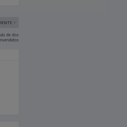
UIENTE
más de dos
invendidos