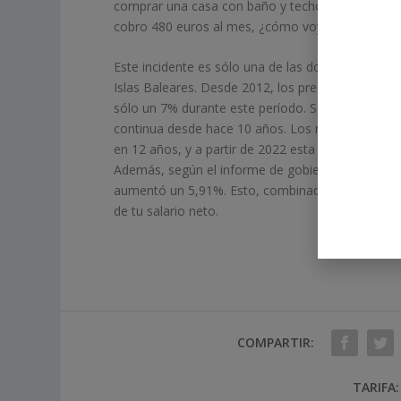
comprar una casa con baño y techo para dormir p
cobro 480 euros al mes, ¿cómo voy a pagar el alq
Este incidente es sólo una de las dolorosas cons
Islas Baleares. Desde 2012, los precios de los a
sólo un 7% durante este período. Según el Instit
continua desde hace 10 años. Los residentes deber
en 12 años, y a partir de 2022 esta cantidad se 
Además, según el informe de gobierno del Consej
aumentó un 5,91%. Esto, combinado con el aumento
de tu salario neto.
COMPARTIR:
TARIFA: