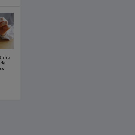
ltima
 de
as