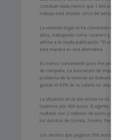
costaban nada menos que 1.500 euros. Su compañ
trabaja está situado cerca del aeropuerto, pero p
La vivienda ilegal se ha convertido en una tenden
años, trabajando como cocinero y sin poder pagar 
afirma a la citada publicación. “El costo del alqu
esta manera es una alternativa.
Es menos conveniente pero me permite seguir viv
de campaña. La Asociación de Inquilinos de Ibi
problema de la vivienda en Baleares castiga dura
gastan el 63% de su salario en alquiler.
La situación en la isla vecina no es mejor. Hace un
trasteros por 400 euros. El agente, propietario 
multado con 2 millones de euros por alquilar pis
los distritos de Gomila, Foners, Pere Garau y Sa I
Los vecinos que pagaron 500 euros afirmaron qu