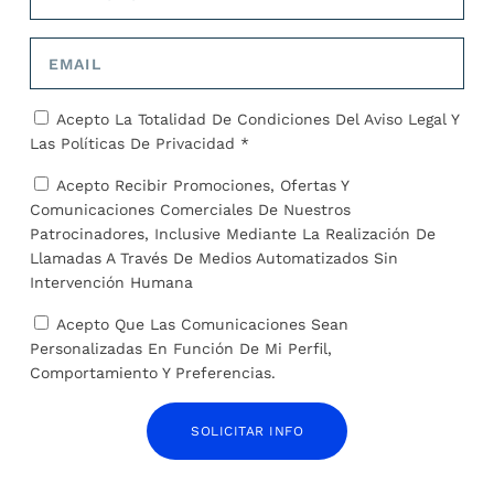
a las mujeres a justificar su
ley de restauración de la
soltería: «El hombre es un
naturaleza en el último
héroe y nunca un solterón»
suspiro
SOBRE EL AUTOR
Acepto La Totalidad De Condiciones Del
Aviso Legal
Y
Las
Políticas De Privacidad *
José Alejandro Barrios
Acepto Recibir Promociones, Ofertas Y
Comunicaciones Comerciales De Nuestros
Patrocinadores, Inclusive Mediante La Realización De
Llamadas A Través De Medios Automatizados Sin
Intervención Humana
Acepto Que Las Comunicaciones Sean
ARTÍCULOS RELACIONADOS
Personalizadas En Función De Mi Perfil,
Comportamiento Y Preferencias.
SOLICITAR INFO