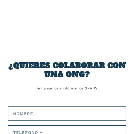
4.100 euros por cada plaza en el dormitorio, mientras
que en los dormitorios concertados esta cantidad se
reduce a la mitad.
COMPARTIR:
¿QUIERES COLABORAR CON
UNA ONG?
¡Te llamamos e informamos GRATIS!
TARIFA:
ANTERIOR
SIGUIENTE
El sistema patriarcal obliga
La ultraderecha bloquea la