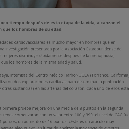
poco tiempo después de esta etapa de la vida, alcanzan el
ón que los hombres de su edad.
ermedades cardiovasculares es mucho mayor en hombres que en
a investigación presentada por la Asociación Estadounidense del
las mujeres disminuye rápidamente después de la menopausia,
 que los hombres de la misma edad y salud.
shaaya, internista del Centro Médico Harbor-UCLA (Torrance, California)
alizaron dos exploraciones cardíacas para determinar la puntuación
 otras sustancias) en las arterias del corazón. Cada uno de ellos est
la primera prueba mejoraron una media de 8 puntos en la segunda
quienes comenzaron con un valor entre 100 y 399, el nivel de CAC fu
1 puntos, un aumento de 16 puntos. «Este es un artículo muy
agrega algo nuevo: en lugar de analizar la incidencia de eventos