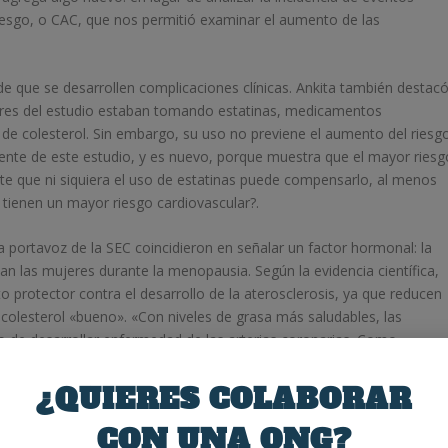
riesgo, o CAC, que nos permitió examinar el aumento de las
de que se desarrollen complicaciones clínicas. Ankita también destac
eres del estudio estaban tomando estatinas, medicamentos
 de colesterol. Sin embargo, su uso no previene el aumento del riesg
ente de este estudio, y es nuevo, porque muestra que el mayor riesg
te que ni siquiera el uso de estatinas puede compensarlo, al menos
 tienen un mayor riesgo cardiovascular?.
la portavoz de la SEC coincidieron en señalar un factor hormonal: la
an las mujeres durante la menopausia. Según la evidencia científica,
 protector contra el desarrollo de la aterosclerosis, ya que reducen
e colesterol «bueno». «Con niveles de grasa más saludables, las
 de desarrollar enfermedad de las arterias coronarias. Como
aparece después de la menopausia.
¿QUIERES COLABORAR
los resultados porque aún no se comprende bien esta relación y la
CON UNA ONG?
 y coronarias en las mujeres. «Desde el punto de vista médico, creo