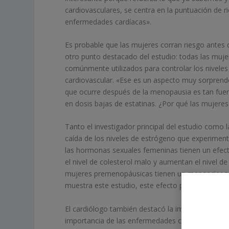
cardiovasculares, se centra en la puntuación de 
enfermedades cardíacas».
Es probable que las mujeres corran riesgo antes 
otro punto destacado del estudio: todas las muj
comúnmente utilizados para controlar los niveles
cardiovascular. «Ese es un aspecto muy sorprend
que ocurre después de la menopausia es tan fuer
en dosis bajas de estatinas. ¿Por qué las mujeres
Tanto el investigador principal del estudio como 
caída de los niveles de estrógeno que experiment
las hormonas sexuales femeninas tienen un efecto
el nivel de colesterol malo y aumentan el nivel d
mujeres premenopáusicas tienen un menor riesgo
muestra este estudio, este efecto protector des
El cardiólogo también destacó la importancia de 
importancia de las enfermedades cardiovasculares