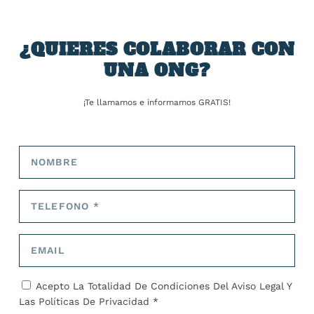
TARIFA:
¿QUIERES COLABORAR CON
UNA ONG?
ANTERIOR
SIGUIENTE
¡Te llamamos e informamos GRATIS!
La menopausia multiplica el
Israel critica el «paso
riesgo cardiovascular y de
distorsionado» de España,
deterioro cognitivo en las
Irlanda y Noruega al
mujeres
reconocer Palestina: «Es un
estímulo para Hamás»
SOBRE EL AUTOR
José Alejandro Barrios
Acepto La Totalidad De Condiciones Del
Aviso Legal
Y
Las
Políticas De Privacidad *