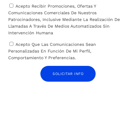
Acepto Recibir Promociones, Ofertas Y
ARTÍCULOS RELACIONADOS
Comunicaciones Comerciales De Nuestros
Patrocinadores, Inclusive Mediante La Realización De
Llamadas A Través De Medios Automatizados Sin
Intervención Humana
Acepto Que Las Comunicaciones Sean
Personalizadas En Función De Mi Perfil,
Comportamiento Y Preferencias.
SOLICITAR INFO
Las plataformas de hielo de la Antártida tienen
el doble de agua de deshielo de lo esperado
28 de junio de 2024