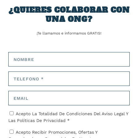
¿QUIERES COLABORAR CON
UNA ONG?
¡Te llamamos e informamos GRATIS!
Plantar un árbol, absorber 200 kg de CO2: los
bosques creados para capturar emisiones
cubren ya 17.000 hectáreas en España
8 de julio de 2024
Acepto La Totalidad De Condiciones Del
Aviso Legal
Y
Las
Políticas De Privacidad *
Acepto Recibir Promociones, Ofertas Y