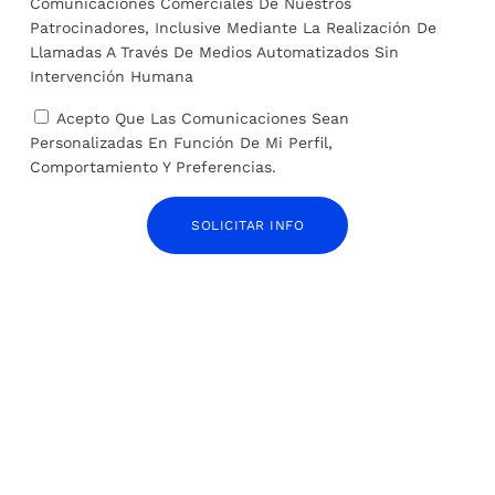
Comunicaciones Comerciales De Nuestros
Patrocinadores, Inclusive Mediante La Realización De
Llamadas A Través De Medios Automatizados Sin
Intervención Humana
Acepto Que Las Comunicaciones Sean
Ribera pondrá a disposición de las CC AA seis
Personalizadas En Función De Mi Perfil,
aviones menos de los que había previsto para
Comportamiento Y Preferencias.
ayudarles a luchar contra los incendios
1 de julio de 2024
SOLICITAR INFO