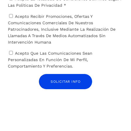
Las
Políticas De Privacidad *
Acepto Recibir Promociones, Ofertas Y
Comunicaciones Comerciales De Nuestros
Patrocinadores, Inclusive Mediante La Realización De
ARTÍCULOS RELACIONADOS
Llamadas A Través De Medios Automatizados Sin
Intervención Humana
Acepto Que Las Comunicaciones Sean
Personalizadas En Función De Mi Perfil,
Comportamiento Y Preferencias.
SOLICITAR INFO
Los límites a la inmigración que propone Trump
amenazan a la economía de Estados Unidos
24 de mayo de 2024