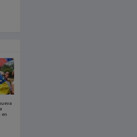
 nueva
a
 en