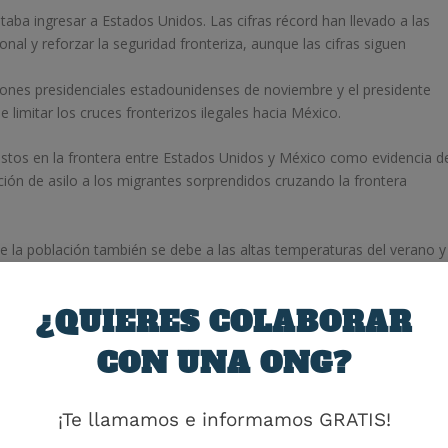
taba ingresar a Estados Unidos. Las cifras récord han llevado a las
al y reforzar la seguridad fronteriza, aunque las cifras siguen
iones presidenciales estadounidenses de noviembre y el presidente
 limitar los cruces fronterizos ilegales hacia México.
estos en la frontera entre Estados Unidos y México como evidencia d
ición de asilo a los migrantes sorprendidos cruzando la frontera
e la población también se debe a las altas temperaturas del verano y
ndrés Manuel López Obrador, que ha aumentado las expulsiones en la
a contrarrestar eso. impedir que los inmigrantes crucen el país en
¿QUIERES COLABORAR
CON UNA ONG?
ice suficientes vuelos de repatriación para marcar la diferencia.
 cada día. significaría que entre el 85 y el 90% de los inmigrantes
¡Te llamamos e informamos GRATIS!