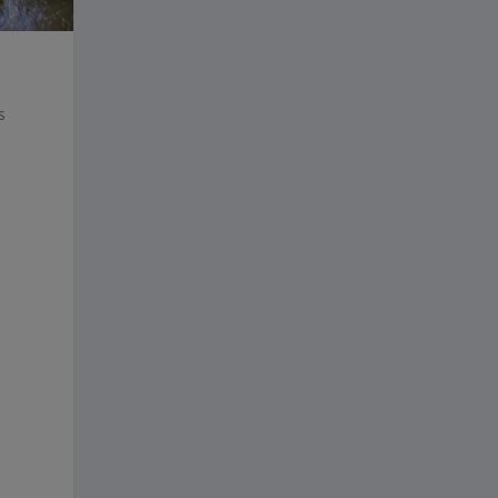
s
n
e