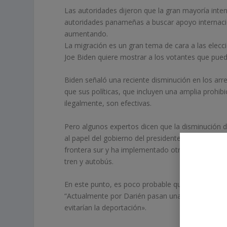
Las autoridades dijeron que la gran mayoría inten
autoridades panameñas a buscar apoyo internacion
aumentando.
La migración es un gran tema de cara a las elecc
Joe Biden quiere mostrar a los votantes que puede
Biden señaló una reciente disminución en los arr
que sus políticas, que incluyen una amplia prohib
ilegalmente, son efectivas.
Pero algunos expertos dicen que la disminución d
al papel del gobierno del presidente mexicano A
frontera sur y ha implementado otras medidas par
tren y autobús.
En este punto, es poco probable que Panamá organ
“Actualmente por Darién pasan unas 1.000 personas
evitarían la deportación».