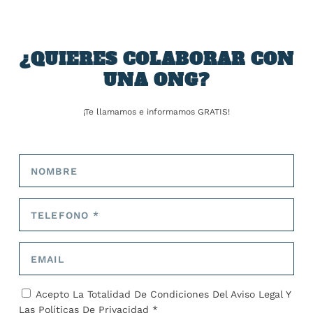
ARTÍCULOS RELACIONADOS
¿QUIERES COLABORAR CON
UNA ONG?
¡Te llamamos e informamos GRATIS!
La Alianza por el Clima convoca un encuentro
por la justicia climática el 1 de junio en Bilbao
31 de mayo de 2024
Acepto La Totalidad De Condiciones Del
Aviso Legal
Y
Las
Políticas De Privacidad *