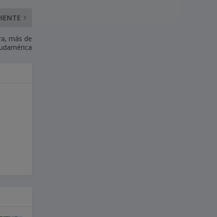
UIENTE
ura, más de
Sudamérica