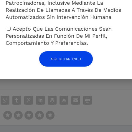
al en los Países Bajos.
Patrocinadores, Inclusive Mediante La
dad también puede acarrear una multa de 140 euros.
Realización De Llamadas A Través De Medios
Automatizados Sin Intervención Humana
 todavía muestra que sólo hay nueve lugares públicos en el centro
Acepto Que Las Comunicaciones Sean
infringir la ley.
Personalizadas En Función De Mi Perfil,
eNood («muy urgente») que le ayuda a encontrar baños públicos en
Comportamiento Y Preferencias.
su propio urinario público (su uso cuesta 2 euros) y, por supuesto,
SOLICITAR INFO