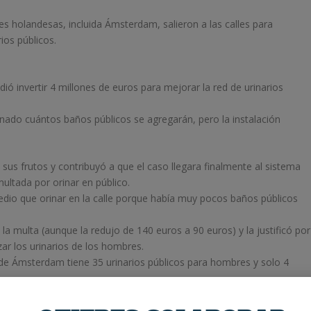
des holandesas, incluida Ámsterdam, salieron a las calles para
rios públicos.
ó invertir 4 millones de euros para mejorar la red de urinarios
nado cuántos baños públicos se agregarán, pero la instalación
sus frutos y contribuyó a que el caso llegara finalmente al sistema
multada por orinar en público.
medio que orinar en la calle porque había muy pocos baños públicos
a multa (aunque la redujo de 140 euros a 90 euros) y la justificó por
ar los urinarios de los hombres.
 de Ámsterdam tiene 35 urinarios públicos para hombres y solo 4
, la sentencia ha causado confusión. Las mujeres comenzaron a orina