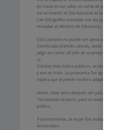
en masa en las calles en señal de protesta y part
Así se inventó el Día Nacional de la Incontinencia
Las fotografías tomadas ese día junto con una pet
enviadas al Ministro de Educación, Cultura y Cienc
Esta cuestión no puede ser ajena a la dinámica de 
Demócrata (Partido Liberal), lanzó en el ayunta
(algo así como «El Jefe de su propia vejiga»).
«).
Solicitar más baños públicos, accesibles para to
y eso es todo. La propuesta fue aprobada en 20
espera que el primer inodoro adaptado a las mujer
Ahora, siete años después del juicio, el primer ino
“Ha tardado un poco, pero es bueno que por fin es
público.
Posteriormente, la mujer fue multada con 140 eur
Ámsterdam.