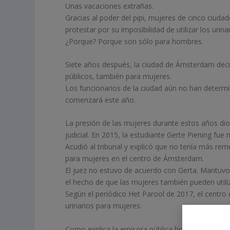
Unas vacaciones extrañas.
Gracias al poder del pipi, mujeres de cinco ciuda
protestar por su imposibilidad de utilizar los urina
¿Porque? Porque son sólo para hombres.
Siete años después, la ciudad de Ámsterdam decidi
públicos, también para mujeres.
Los funcionarios de la ciudad aún no han determi
comenzará este año.
La presión de las mujeres durante estos años dio 
judicial. En 2015, la estudiante Gerte Piening fue 
Acudió al tribunal y explicó que no tenía más re
para mujeres en el centro de Ámsterdam.
El juez no estuvo de acuerdo con Gerta. Mantuvo l
el hecho de que las mujeres también pueden utiliz
Según el periódico Het Parool de 2017, el centro
urinarios para mujeres.
Como explica la emisora ​​pública holandesa NOS