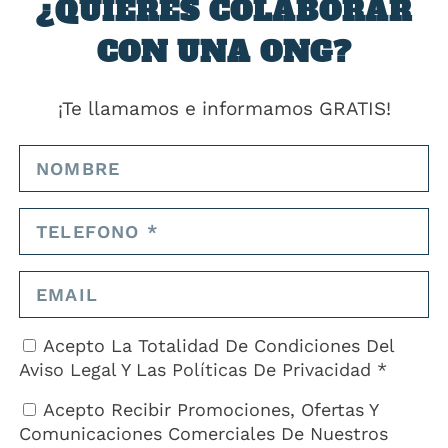
¿QUIERES COLABORAR
iciparon en manifestaciones en los urinarios.
CON UNA ONG?
 en los Países Bajos 2017.
ición titulada «Igualdad de orina en los Países Bajos» fueron
ia.
¡Te llamamos e informamos GRATIS!
los partidos políticos, por lo que en 2018 uno de ellos, el 66º Partid
miento un movimiento que trajo el llamado «Baath in Eugen Blaas»
dos…
19 y ahora el ayuntamiento está empezando a implementarla. Se
es, así como las sillas de ruedas, se instalen.
doro público nuevo es la victoria de la piring.
té aquí”, dijo a la televisión AT5 un estudiante multado por orinar e
Acepto La Totalidad De Condiciones Del
Aviso Legal
Y Las
Políticas De Privacidad *
Acepto Recibir Promociones, Ofertas Y
os por orinar cerca de una oficina bancaria en Leidseplein,
Comunicaciones Comerciales De Nuestros