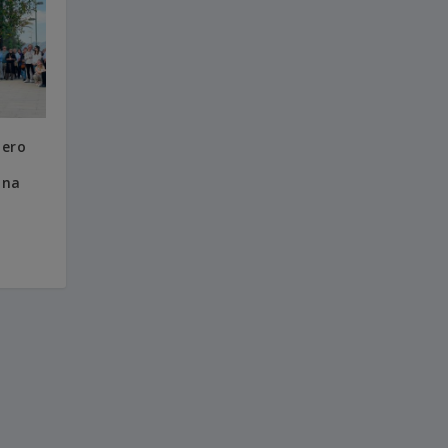
bero
ona