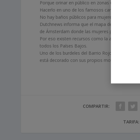
Porque orinar en público en zonas urbanas es ileg
Hacerlo en uno de los famosos canales de la ciu
No hay baños públicos para mujeres.
Dutchnews informa que el mapa del ayuntamiento
de Ámsterdam donde las mujeres pueden orinar sin 
Por eso existen recursos como la aplicación Hog
todos los Países Bajos.
Uno de los burdeles del Barrio Rojo incluso abre 
está decorado con sus propios motivos.
COMPARTIR:
TARIFA: