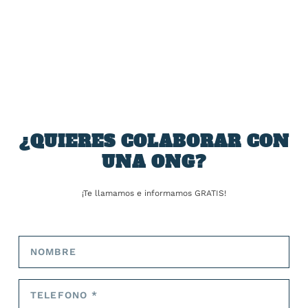
50.000 ciervos a tiro limpio
desaparecido dentro del
a partir de septiembre
yate hundido frente a Sicilia
SOBRE EL AUTOR
José Alejandro Barrios
¿QUIERES COLABORAR CON
UNA ONG?
¡Te llamamos e informamos GRATIS!
ARTÍCULOS RELACIONADOS