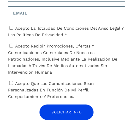
Acepto La Totalidad De Condiciones Del
Aviso Legal
Y
Las
Políticas De Privacidad *
Así funciona el G7: quiénes son sus líderes, qué
países lo forman y qué han hecho tras el
Acepto Recibir Promociones, Ofertas Y
ataque de Irán
Comunicaciones Comerciales De Nuestros
16 de abril de 2024
Patrocinadores, Inclusive Mediante La Realización De
Llamadas A Través De Medios Automatizados Sin
Intervención Humana
Acepto Que Las Comunicaciones Sean
Personalizadas En Función De Mi Perfil,
Comportamiento Y Preferencias.
SOLICITAR INFO