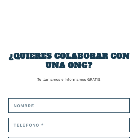
un «viaje a Kenia».
COMPARTIR:
¿QUIERES COLABORAR CON
UNA ONG?
¡Te llamamos e informamos GRATIS!
TARIFA:
ANTERIOR
SIGUIENTE
Una persona muerta y 16
Presidente electo de
heridas por la explosión de
Panamá dice que firmará
un coche bomba en
pacto con EEUU sobre