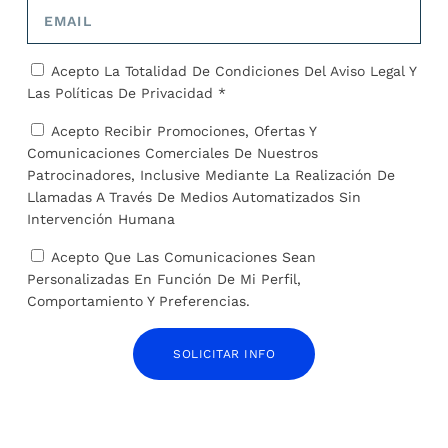
Tailandia
migrantes que cruzan el
Darién
Acepto La Totalidad De Condiciones Del
Aviso Legal
Y
SOBRE EL AUTOR
Las
Políticas De Privacidad *
José Alejandro Barrios
Acepto Recibir Promociones, Ofertas Y
Comunicaciones Comerciales De Nuestros
Patrocinadores, Inclusive Mediante La Realización De
Llamadas A Través De Medios Automatizados Sin
Intervención Humana
Acepto Que Las Comunicaciones Sean
Personalizadas En Función De Mi Perfil,
ARTÍCULOS RELACIONADOS
Comportamiento Y Preferencias.
SOLICITAR INFO