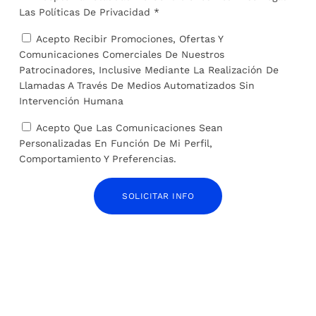
Las
Políticas De Privacidad *
TARIFA:
Acepto Recibir Promociones, Ofertas Y
Comunicaciones Comerciales De Nuestros
Patrocinadores, Inclusive Mediante La Realización De
Llamadas A Través De Medios Automatizados Sin
Intervención Humana
ANTERIOR
SIGUIENTE
Acepto Que Las Comunicaciones Sean
El Gobierno central y
Soy Aminata’, un
Personalizadas En Función De Mi Perfil,
Canarias llegan a un
documental que muestra la
Comportamiento Y Preferencias.
acuerdo sobre el reparto de
fuerza de las mujeres para
menores migrantes:
erradicar la mutilación
«Vemos la luz al final del
genital femenina
SOLICITAR INFO
túnel»
SOBRE EL AUTOR
José Alejandro Barrios