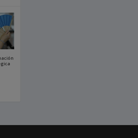
uación
ógica