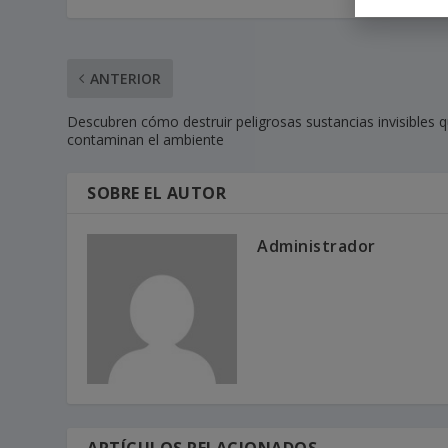
ANTERIOR
Descubren cómo destruir peligrosas sustancias invisibles 
contaminan el ambiente
SOBRE EL AUTOR
Administrador
ARTÍCULOS RELACIONADOS