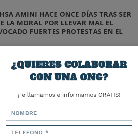
HSA AMINI HACE ONCE DÍAS TRAS SER
DE LA MORAL POR LLEVAR MAL EL
VOCADO FUERTES PROTESTAS EN EL
 condena por la violencia ejercida contra manifestantes pacíficos en
des del país que se respete y garantice el derecho de todos sus
¿QUIERES COLABORAR
acíficamente”.
CON UNA ONG?
tras ser detenida por la Policía de la moral por llevar mal el
n el país, y en distintos puntos del mundo, en las que se pide más
¡Te llamamos e informamos GRATIS!
los efectivos de las fuerzas de seguridad, según el último recuento