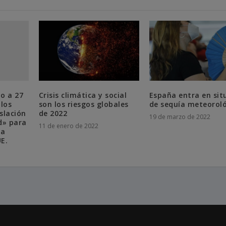
o a 27
Crisis climática y social
España entra en sit
 los
son los riesgos globales
de sequía meteorol
islación
de 2022
19 de marzo de 2022
d» para
11 de enero de 2022
la
UE.