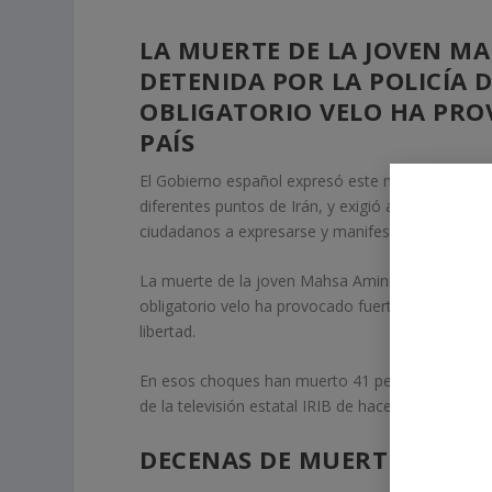
LA MUERTE DE LA JOVEN MA
DETENIDA POR LA POLICÍA 
OBLIGATORIO VELO HA PRO
PAÍS
El Gobierno español expresó este martes su firme
diferentes puntos de Irán, y exigió a las autorida
ciudadanos a expresarse y manifestarse “libre y p
La muerte de la joven Mahsa Amini hace once días 
obligatorio velo ha provocado fuertes protestas e
libertad.
En esos choques han muerto 41 personas, entre el
de la televisión estatal IRIB de hace dos días.
DECENAS DE MUERTES