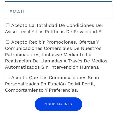
lo, el número de muertos asciende a 76.
riores, Unión Europea y Cooperación, el Gobierno español reitera su
Acepto La Totalidad De Condiciones Del
 humanos, y en particular con los derechos de las mujeres, “que ha
Aviso Legal
Y Las
Políticas De Privacidad *
 acuerdo con los instrumentos internacionales de vigencia universal”.
Acepto Recibir Promociones, Ofertas Y
vo a las autoridades de Irán que se levanten “de manera inmediata”
Comunicaciones Comerciales De Nuestros
ige “que se ponga fin a las detenciones arbitrarias y a cualquier otra
Patrocinadores, Inclusive Mediante La
cos, periodistas y otros ciudadanos y ciudadanas que ejercen sus
Realización De Llamadas A Través De Medios
Automatizados Sin Intervención Humana
Acepto Que Las Comunicaciones Sean
Personalizadas En Función De Mi Perfil,
Comportamiento Y Preferencias.
SOLICITAR INFO