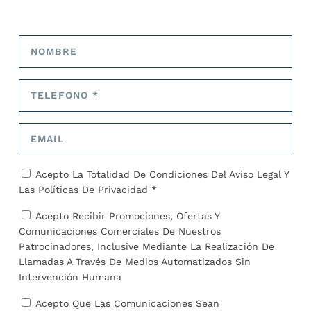
los alemanes (56 %).
Francia es el país menos dispuesto a probar la carne
cultivada (33 %) y sólo un 38 % cree necesaria la
actuación de las autoridades para promocionarla.
COMPARTIR:
Acepto La Totalidad De Condiciones Del
Aviso Legal
Y
Las
Políticas De Privacidad *
Acepto Recibir Promociones, Ofertas Y
Comunicaciones Comerciales De Nuestros
TARIFA:
Patrocinadores, Inclusive Mediante La Realización De
Llamadas A Través De Medios Automatizados Sin
Intervención Humana
Acepto Que Las Comunicaciones Sean