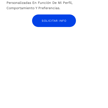
ANTERIOR
SIGUIENTE
Personalizadas En Función De Mi Perfil,
Comportamiento Y Preferencias.
España condena violencia
¿Cómo ayudar a Ucrania
en Irán contra
desde España?
manifestantes
SOLICITAR INFO
SOBRE EL AUTOR
Administrador
ARTÍCULOS RELACIONADOS