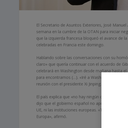
El Secretario de Asuntos Exteriores, José Manuel
semana en la cumbre de la OTAN para iniciar nego
que la izquierda francesa bloqueó el avance de l
celebradas en Francia este domingo.
Hablando sobre las conversaciones con su homól
claro» que quería continuar con el acuerdo de Gib
celebrará en Washington desde mañana hasta e
para encontrarnos (…). «Iré a Washington, me reu
reunión con el presidente Xi Jinping.
El país explica que «no hay ningún cargo por vola
dijo que el gobierno español no apoya la gira euro
UE, ni las instituciones europeas. «Tiene derecho
Europa», afirmó.