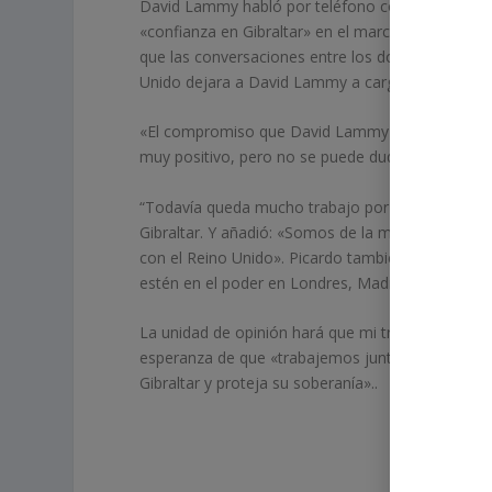
David Lammy habló por teléfono con el primer mi
«confianza en Gibraltar» en el marco de las negoci
que las conversaciones entre los dos líderes tuvie
Unido dejara a David Lammy a cargo de los asunto
«El compromiso que David Lammy asumió esta mañ
muy positivo, pero no se puede dudar, especialm
“Todavía queda mucho trabajo por hacer, incluido u
Gibraltar. Y añadió: «Somos de la misma opinión 
con el Reino Unido». Picardo también destacó la 
estén en el poder en Londres, Madrid y Gibraltar.
La unidad de opinión hará que mi trabajo sea muy
esperanza de que «trabajemos juntos para lograr 
Gibraltar y proteja su soberanía»..