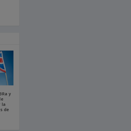
BRa y
de
 la
es de