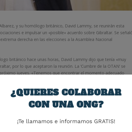
 Albarez, y su homólogo británico, David Lammy, se reunirán esta
ciaciones e impulsar un «posible» acuerdo sobre Gibraltar. Se señal
a extrema derecha en las elecciones a la Asamblea Nacional
ogo británico hace unas horas, David Lammy dijo que tenía «muy
raltar, por lo que aceptaron la reunión. La ‘Cumbre de la OTAN’ se
l próximo jueves. «Tenemos que encontrar el momento adecuado
niré con él allí y comenzaré la conversación». También habrá una
¿QUIERES COLABORAR
r y viajar bajo normas bilaterales». «No representa a Europa». Álvarez
CON UNA ONG?
pea que realiza el Sr. Orbán, el actual presidente del Consejo de la
 a hacer tantos viajes como quiera, pero no puede clasificarse para
¡Te llamamos e informamos GRATIS!