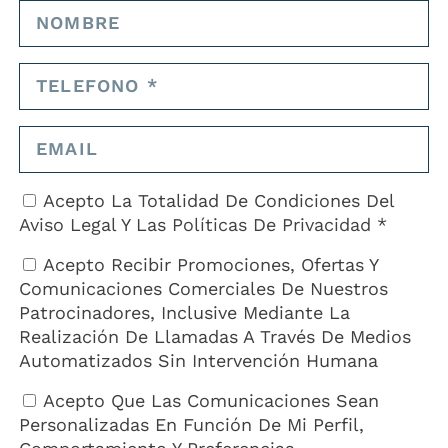
nistro de Gibraltar, Fabián Picardo, esta semana. Lammy expresó
aciones con la Unión Europea. El Ministro Principal de Gibraltar dijo
ron lugar después de que la reciente victoria laborista en el Reino
s exteriores de Inglaterra.
ana con el gobierno del Reino Unido para Gibraltar es un avance
ente porque es el primero que asume un gobierno laborista».
n reinicio político del tratado entre el Reino Unido y la UE en
Acepto La Totalidad De Condiciones Del
mientras realizamos este importante trabajo juntos, en asociación
Aviso Legal
Y Las
Políticas De Privacidad *
importancia de que «por primera vez en la historia grupos sociales
Acepto Recibir Promociones, Ofertas Y
Comunicaciones Comerciales De Nuestros
 eficaz». El Ministro Lammy también expresó en las redes sociales l
Patrocinadores, Inclusive Mediante La
un tratado para el pueblo de Gibraltar que preserve la vida de
Realización De Llamadas A Través De Medios
Automatizados Sin Intervención Humana
Acepto Que Las Comunicaciones Sean
Personalizadas En Función De Mi Perfil,