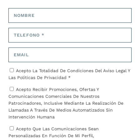
ARTÍCULOS RELACIONADOS
Acepto La Totalidad De Condiciones Del
Aviso Legal
Y
Las
Políticas De Privacidad *
Acepto Recibir Promociones, Ofertas Y
Comunicaciones Comerciales De Nuestros
Patrocinadores, Inclusive Mediante La Realización De
Llamadas A Través De Medios Automatizados Sin
Intervención Humana
Acepto Que Las Comunicaciones Sean
EEUU extiende y vuelve a designar el Estatus de
Protección Temporal para migrantes de Haití
Personalizadas En Función De Mi Perfil,