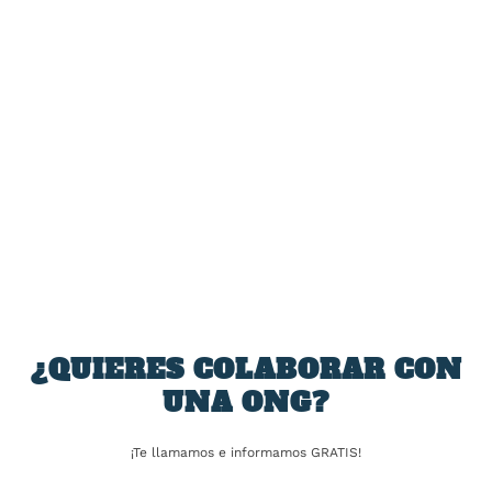
TARIFA:
ANTERIOR
SIGUIENTE
Así está siendo la incursión
La Formación Profesional
en Gaza y los movimientos
gana peso en España: el
de los palestinos hacia la
alumnado matriculado ha
costa en busca de zonas
aumentado un 32,6% en
seguras
cinco años
¿QUIERES COLABORAR CON
UNA ONG?
SOBRE EL AUTOR
¡Te llamamos e informamos GRATIS!
José Alejandro Barrios