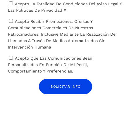
Acepto La Totalidad De Condiciones Del
Aviso Legal
Y
4 de julio de 2024
Las
Políticas De Privacidad *
Acepto Recibir Promociones, Ofertas Y
Comunicaciones Comerciales De Nuestros
Patrocinadores, Inclusive Mediante La Realización De
Llamadas A Través De Medios Automatizados Sin
Intervención Humana
Acepto Que Las Comunicaciones Sean
Personalizadas En Función De Mi Perfil,
Comportamiento Y Preferencias.
Come cocodrilos y mata a sus hermanos: así es
SOLICITAR INFO
el pájaro africano con ‘boca de ametralladora’
que procede de los dinosaurios
28 de mayo de 2024