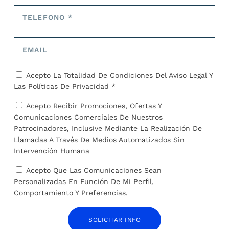
ANTERIOR
SIGUIENTE
Este es el cruel método
Qué es Just Stop Oil, el
para exterminar palomas
grupo activista detrás del
que ha votado en
ataque a Stonehenge
Acepto La Totalidad De Condiciones Del
Aviso Legal
Y
referéndum una localidad
Las
Políticas De Privacidad *
de Alemania
Acepto Recibir Promociones, Ofertas Y
SOBRE EL AUTOR
Comunicaciones Comerciales De Nuestros
Patrocinadores, Inclusive Mediante La Realización De
Llamadas A Través De Medios Automatizados Sin
José Alejandro Barrios
Intervención Humana
Acepto Que Las Comunicaciones Sean
Personalizadas En Función De Mi Perfil,
Comportamiento Y Preferencias.
SOLICITAR INFO
ARTÍCULOS RELACIONADOS