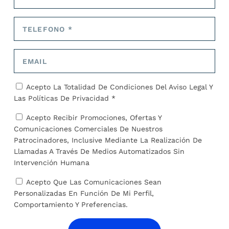
de la red de Calp y es responsable de las medidas de
mantenimiento y seguridad de los alimentos contra el
hambre, Hélène Pasquier, así como un investigador y
un profesor de medicina.
El público de Ramón Llull, Elena Carrillo, este diálogo.
La transmisión de divisas es combinar directamente la
seguridad alimentaria en los alimentos en las familias,
al tiempo que permite promover oportunidades de
Acepto La Totalidad De Condiciones Del
Aviso Legal
Y
empleo.
Las
Políticas De Privacidad *
Acepto Recibir Promociones, Ofertas Y
Comunicaciones Comerciales De Nuestros
Patrocinadores, Inclusive Mediante La Realización De
Llamadas A Través De Medios Automatizados Sin
COMPARTIR:
Intervención Humana
Acepto Que Las Comunicaciones Sean
Personalizadas En Función De Mi Perfil,
Comportamiento Y Preferencias.
TARIFA: