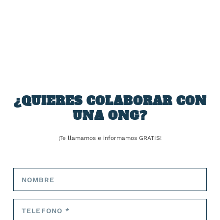
definitivos se conocerán mañana por la tarde.
COMPARTIR:
¿QUIERES COLABORAR CON
UNA ONG?
TARIFA:
¡Te llamamos e informamos GRATIS!
ANTERIOR
SIGUIENTE
Del «quiero hablar con el
Oceana lo explica: los
ingeniero» a normalizar ser
ecosistemas marinos de
directivas: las mujeres del
España siguen estando