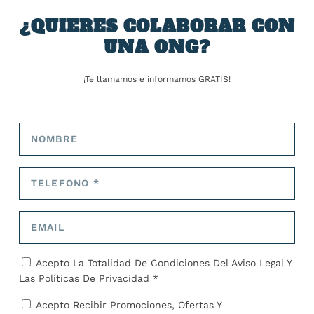
Shanshan también provocó que unas 254.000 viviendas
¿QUIERES COLABORAR CON
en la isla de Kyushu se quedaran sin electricidad, y
algunas zonas recibieron hasta 600 mm de lluvia en 24
UNA ONG?
horas.
¡Te llamamos e informamos GRATIS!
El lento movimiento de la tormenta podría aumentar la
amenaza a medida que los fuertes vientos y las fuertes
lluvias persistan durante largos períodos de tiempo.
COMPARTIR:
Acepto La Totalidad De Condiciones Del
Aviso Legal
Y
Las
Políticas De Privacidad *
TARIFA:
Acepto Recibir Promociones, Ofertas Y