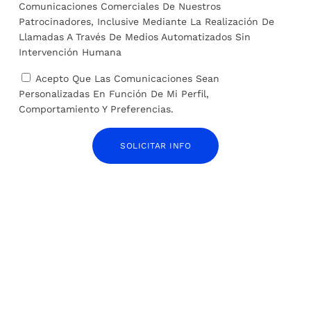
Comunicaciones Comerciales De Nuestros
Patrocinadores, Inclusive Mediante La Realización De
Llamadas A Través De Medios Automatizados Sin
ANTERIOR
SIGUIENTE
Intervención Humana
El santuario de jaguares en
El Gobierno niega víctimas
Acepto Que Las Comunicaciones Sean
Pantanal (Brasil) sufrirá
en un intento de entrada de
Personalizadas En Función De Mi Perfil,
«daños irreversibles» por
migrantes en Melilla: así
Comportamiento Y Preferencias.
incendios, según
pasó la Guardia Civil por
ecologistas
encima de la zodiac
SOLICITAR INFO
SOBRE EL AUTOR
José Alejandro Barrios
ARTÍCULOS RELACIONADOS