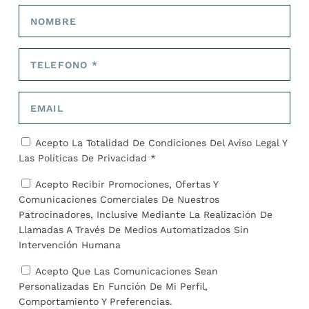
COMPARTIR:
TARIFA:
Acepto La Totalidad De Condiciones Del
Aviso Legal
Y
Las
Políticas De Privacidad *
Acepto Recibir Promociones, Ofertas Y
ANTERIOR
SIGUIENTE
Comunicaciones Comerciales De Nuestros
Patrocinadores, Inclusive Mediante La Realización De
El 74% del territorio
ONG y voluntarios
español, en riesgo de
consiguen llevar ayuda al
Llamadas A Través De Medios Automatizados Sin
desertificación por el
interior de Ucrania desde
Intervención Humana
cambio climático
España
Acepto Que Las Comunicaciones Sean
Personalizadas En Función De Mi Perfil,
SOBRE EL AUTOR
Comportamiento Y Preferencias.