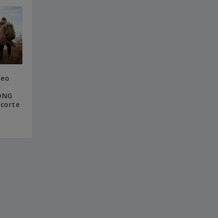
peo
 ONG
ecorte