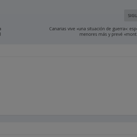
SIG
a
Canarias vive «una situación de guerra»: es
l
menores más y prevé «mont