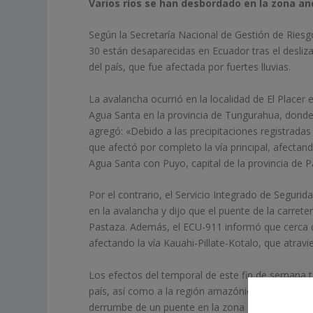
Varios ríos se han desbordado en la zona and
Según la Secretaría Nacional de Gestión de Riesg
30 están desaparecidas en Ecuador tras el desliza
del país, que fue afectada por fuertes lluvias.
La avalancha ocurrió en la localidad de El Placer 
Agua Santa en la provincia de Tungurahua, donde
agregó: «Debido a las precipitaciones registradas
que afectó por completo la vía principal, afecta
Agua Santa con Puyo, capital de la provincia de 
Por el contrario, el Servicio Integrado de Segu
en la avalancha y dijo que el puente de la carrete
Pastaza. Además, el ECU-911 informó que cerca de 
afectando la vía Kauahi-Pillate-Kotalo, que atrav
Los efectos del temporal de este fin de semana ta
país, así como a la región amazónica. En la provi
derrumbe de un puente en la zona de Palitahua, 