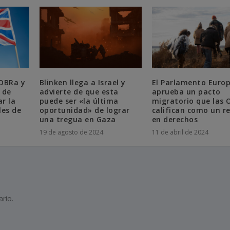
COBRa y
Blinken llega a Israel y
El Parlamento Euro
 de
advierte de que esta
aprueba un pacto
r la
puede ser «la última
migratorio que las
les de
oportunidad» de lograr
califican como un r
una tregua en Gaza
en derechos
19 de agosto de 2024
11 de abril de 2024
rio.