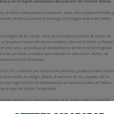
ina y en la región amazónica del país por las fuertes lluvias.
os, al menos siete personas murieron, otras seis resultaron heridas y
miento de tierra ocurrido el domingo en la región andina del centro
en la región de Río Verde, cerca de la localidad turística de Baños de
 se levanta el volcán del mismo nombre, informó el SNGR. La fuente
 en esta zona, se produjo un deslizamiento de tierra de tal magnitud
ndo a las personas y equipos que trabajan en esta zona». Baños. de
Pastaza vecina al Amazonas.
ridad ECU-911 informó que hasta nueve personas pudieron haber muert
ra local estaba en peligro debido al aumento de los caudales del río
este lugar ocurrió un deslizamiento de tierra en el área de Pelileo,
iesa la base del Volcán Tungurahua.
mbién afectaron a otras provincias de la región andina central del
ncia andina de Chimborazo se reportó crecida del río Puela, así como
donde viviendas quedaron en riesgo.