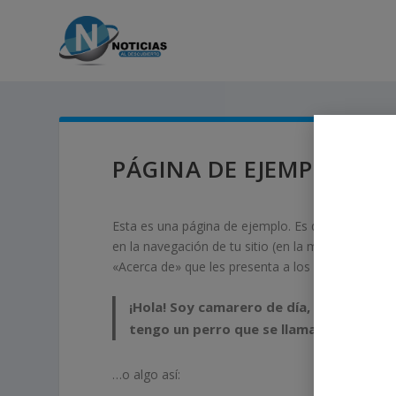
PÁGINA DE EJEMPLO
Esta es una página de ejemplo. Es diferente a un
en la navegación de tu sitio (en la mayoría de l
«Acerca de» que les presenta a los visitantes poten
¡Hola! Soy camarero de día, aspirante a 
tengo un perro que se llama Firulais y me
…o algo así: