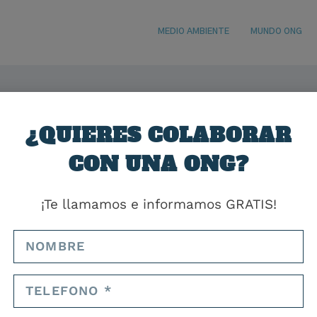
MEDIO AMBIENTE
MUNDO ONG
¿QUIERES COLABORAR
CON UNA ONG?
a entrada del blog porque permanecerá en un solo lugar y aparecerá
os temas). La mayoría de las personas comienzan con una página
¡Te llamamos e informamos GRATIS!
ciales del sitio. Podrías decir algo así:
actor de noche y esta es mi web. Vivo en Mairena del Alcor,
 gusta el rebujito. (Y las tardes largas con café).