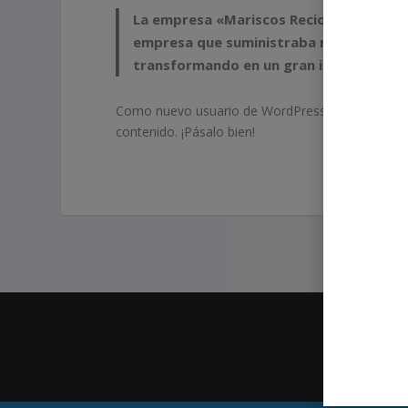
La empresa «Mariscos Recio» fue funda
empresa que suministraba marisco a hot
transformando en un gran imperio. Maris
Como nuevo usuario de WordPress, deberías ir 
contenido. ¡Pásalo bien!