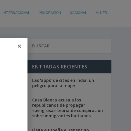
INTERNACIONAL
INMIGRACION
NACIONAL
MUJER
ENTRADAS RECIENTES
Las ‘apps’ de citas en India: un
peligro para la mujer
Casa Blanca acusa a los
republicanos de propagar
«peligrosa» teoría de conspiración
sobre inmigrantes haitianos
Llega a España el repentino