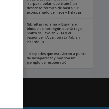
‘zarpazo polar’ que traerá un
descenso térmico de hasta 10º
acompañado de nieve y heladas
Gibraltar reclama a España el
bloque de hormigón que Ortega
Smith se llevó en 2014 y él
responde: «A ver, pirata Fabian
Picardo…»
10 especies que estuvieron a punto
de desaparecer y hoy son un
ejemplo de recuperación