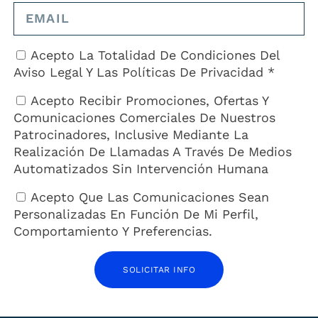
da por Antonio Recio Mata. Empezó siendo una pequeña
eles y restaurantes, pero poco a poco se ha ido
cos Recio, el mar al mejor precio.
Acepto La Totalidad De Condiciones Del
Aviso Legal
Y Las
Políticas De Privacidad *
a
tu escritorio
para borrar esta página y crear nuevas páginas para tu
Acepto Recibir Promociones, Ofertas Y
Comunicaciones Comerciales De Nuestros
Patrocinadores, Inclusive Mediante La
Realización De Llamadas A Través De Medios
Automatizados Sin Intervención Humana
Acepto Que Las Comunicaciones Sean
Personalizadas En Función De Mi Perfil,
Comportamiento Y Preferencias.
SOLICITAR INFO