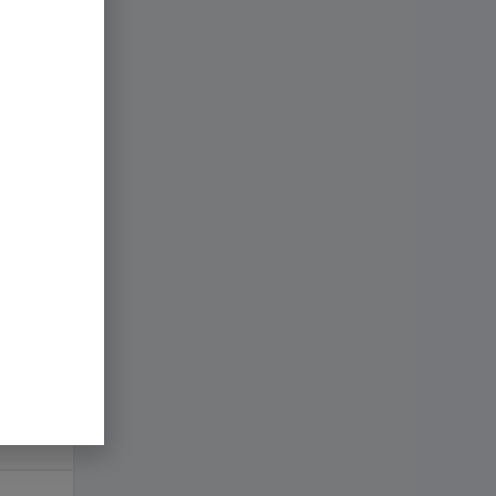
UIENTE
é países lo
ue de Irán