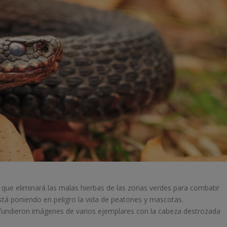
ue eliminará las malas hierbas de las zonas verdes para combatir
stá poniendo en peligro la vida de peatones y mascotas.
difundieron imágenes de varios ejemplares con la cabeza destrozada