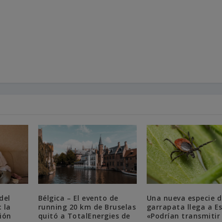
del
Bélgica – El evento de
Una nueva especie d
 la
running 20 km de Bruselas
garrapata llega a E
ión
quitó a TotalEnergies de
«Podrían transmitir