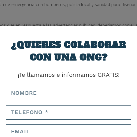
n de emergencia con bomberos, policía local y sanidad para diseñar
s que en respuesta a las advertencias públicas, deberíamos correr a
os sacó de su trance, al igual que los teóricos de la conspiración, que
¿QUIERES COLABORAR
ponsables de criar y liberar insectos peligrosos, con los que
eza sucia del bosque lleno de hierba y arbustos.
CON UNA ONG?
s ahora deben completar un título universitario.
¡Te llamamos e informamos GRATIS!
as cuales sólo 3 son peligrosas.
muerden tendremos que acudir al hospital a buscar el antídoto.
 forma intencionada o no.
mantan ni se suben a las piernas de las mujeres.
abejas y avispas que por mordeduras de serpientes, pero eso no
ice que hay que acabar con el problema de las serpientes, fumigaremos