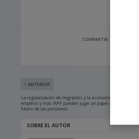
COMPARTIR:
TARIFA:
ANTERIOR
La regularización de migrantes y la economía: mejores
empleos y más IRPF pueden jugar un papel clave para el
futuro de las pensiones
SOBRE EL AUTOR