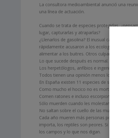
La consultora medioambiental anunció una reunió
una línea de actuación.
Cuando se trata de especies protegidas, ¿pensamo
lugar, capturarlas y atraparlas?
¿Llenarlos de gasolina? El inusual calor de abril l
rápidamente acusaron a los ecologistas de ser res
alimentar a los buitres. Otros culpan a la natural
Lo que sucede después es normal.
Los herpetólogos, anfibios e ingenieros forestale
Todos tienen una opinión menos los que saben.
En España existen 11 especies de serpientes, de l
Como mucho el hocico no es mortal, pero si nos 
Comen ratones e incluso escorpiones.
Sólo muerden cuando les molestamos, ya sea de
No saltan sobre el cuello de las mujeres, no ama
Cada año mueren más personas por picaduras de 
importa, los reptiles son peores. Si el elector d
los campos y lo que nos digan.