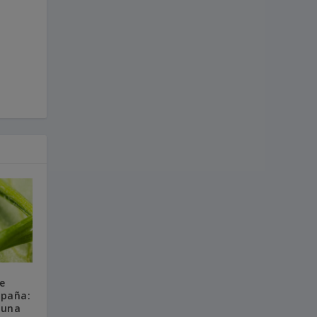
e
spaña:
 una