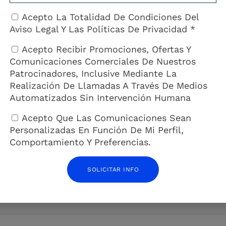
Acepto La Totalidad De Condiciones Del
Aviso Legal
Y Las
Políticas De Privacidad *
Acepto Recibir Promociones, Ofertas Y
Comunicaciones Comerciales De Nuestros
Patrocinadores, Inclusive Mediante La
Realización De Llamadas A Través De Medios
Automatizados Sin Intervención Humana
Acepto Que Las Comunicaciones Sean
Personalizadas En Función De Mi Perfil,
SIG
Comportamiento Y Preferencias.
Así funciona el G7: quiénes son sus líderes, qu
forman y qué han hecho tras el ataq
SOLICITAR INFO