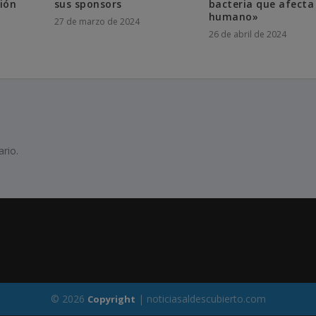
ión
sus sponsors
bacteria que afecta 
humano»
27 de marzo de 2024
26 de abril de 2024
rio.
© 2026
| noticiasaldescubierto.com
Copyright