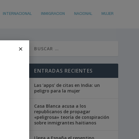
INTERNACIONAL
INMIGRACION
NACIONAL
MUJER
ENTRADAS RECIENTES
Las ‘apps’ de citas en India: un
peligro para la mujer
Casa Blanca acusa a los
republicanos de propagar
«peligrosa» teoría de conspiración
sobre inmigrantes haitianos
Llega a España el repentino