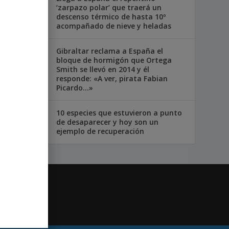
‘zarpazo polar’ que traerá un
descenso térmico de hasta 10º
acompañado de nieve y heladas
Gibraltar reclama a España el
bloque de hormigón que Ortega
Smith se llevó en 2014 y él
responde: «A ver, pirata Fabian
Picardo…»
10 especies que estuvieron a punto
de desaparecer y hoy son un
ejemplo de recuperación