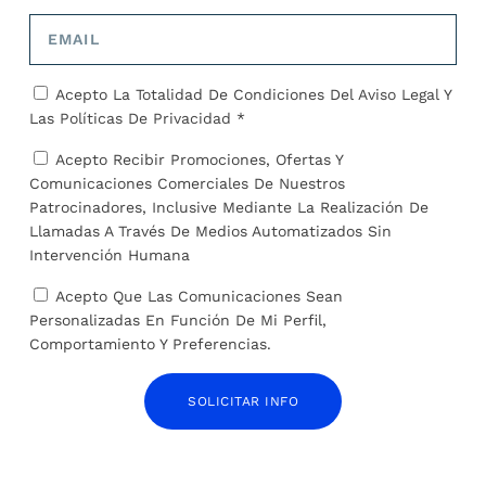
habían perdido los pocos ingresos que tenían. También
hubo personas afectadas por el terremoto que no
recibieron la ayuda adecuada y ya no pudieron trabajar.
Acepto La Totalidad De Condiciones Del
Aviso Legal
Y
Las
Políticas De Privacidad *
Acepto Recibir Promociones, Ofertas Y
Comunicaciones Comerciales De Nuestros
COMPARTIR:
Patrocinadores, Inclusive Mediante La Realización De
Llamadas A Través De Medios Automatizados Sin
Intervención Humana
Acepto Que Las Comunicaciones Sean
Personalizadas En Función De Mi Perfil,
TARIFA:
Comportamiento Y Preferencias.
SOLICITAR INFO
ANTERIOR
SIGUIENTE